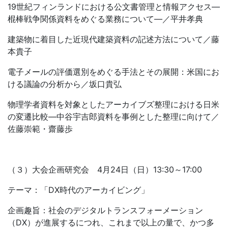
19世紀フィンランドにおける公文書管理と情報アクセス―
棍棒戦争関係資料をめぐる業務について―／平井孝典
建築物に着目した近現代建築資料の記述方法について／藤
本貴子
電子メールの評価選別をめぐる手法とその展開：米国にお
ける議論の分析から／坂口貴弘
物理学者資料を対象としたアーカイブズ整理における日米
の変遷比較―中谷宇吉郎資料を事例とした整理に向けて／
佐藤崇範・齋藤歩
（３）大会企画研究会 4月24日（日）13:30～17:00
テーマ：「DX時代のアーカイビング」
企画趣旨：社会のデジタルトランスフォーメーション
（DX）が進展するにつれ、これまで以上の量で、かつ多