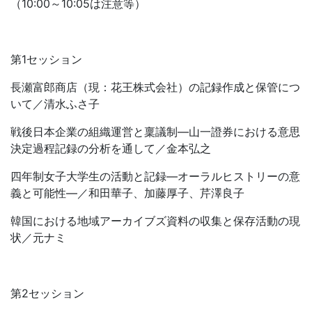
（10:00～10:05は注意等）
第1セッション
長瀬富郎商店（現：花王株式会社）の記録作成と保管につ
いて／清水ふさ子
戦後日本企業の組織運営と稟議制―山一證券における意思
決定過程記録の分析を通して／金本弘之
四年制女子大学生の活動と記録―オーラルヒストリーの意
義と可能性―／和田華子、加藤厚子、芹澤良子
韓国における地域アーカイブズ資料の収集と保存活動の現
状／元ナミ
第2セッション