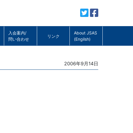
入会案内/
About JSAS
リンク
問い合わせ
(Engilsh)
Posted
2006年9月14日
on