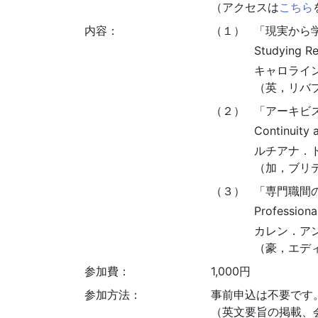
（アクセスは
こちら
内容：
（１）
「現実から
Studying Rea
キャロライ
（英，リバ
（２）
「アーキビス
Continuity 
ルチアナ．
（加，ブリ
（３）
「専門職間
Professiona
カレン．ア
（豪，エデ
参加費：
1,000円
参加方法：
事前申込は不要です
（英文要旨の掲載、