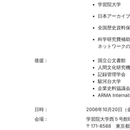
学習院大学
日本アーカイ
全国歴史資料
科学研究費補
ネットワーク
後援：
国立公文書館
人間文化研究
記録管理学会
駿河台大学
企業史料協議
ARMA Intern
日時：
2006年10月20日（金）
会場：
学習院大学西５号館
〒171-8588 東京