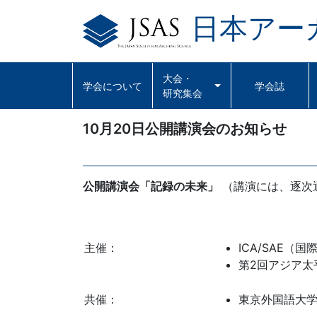
日本アー
Skip
to
content
大会・
学会について
学会誌
研究集会
10月20日公開講演会のお知らせ
公開講演会「記録の未来」
（講演には、逐次
主催：
ICA/SAE
第2回アジア太
共催：
東京外国語大学