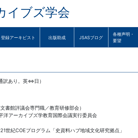
カイブズ学会
各種声明・
登録アーキビスト
出版助成
JSASブログ
要望
通訳あり。英⇔日）
（国際文書館評議会専門職／教育研修部会）
平洋アーカイブズ学教育国際会議実行委員会
21世紀COEプログラム「史資料ハブ地域文化研究拠点」