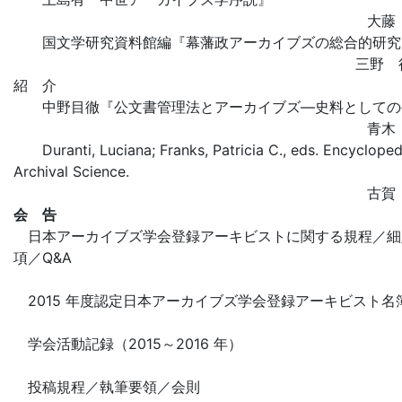
大藤
国文学研究資料館編『幕藩政アーカイブズの総合的研究
三野 
紹 介
中野目徹『公文書管理法とアーカイブズ―史料としての
青木
Duranti, Luciana; Franks, Patricia C., eds. Encycloped
Archival Science.
古賀
会 告
日本アーカイブズ学会登録アーキビストに関する規程／細
項／Q&A
2015 年度認定日本アーカイブズ学会登録アーキビスト名
学会活動記録（2015～2016 年）
投稿規程／執筆要領／会則