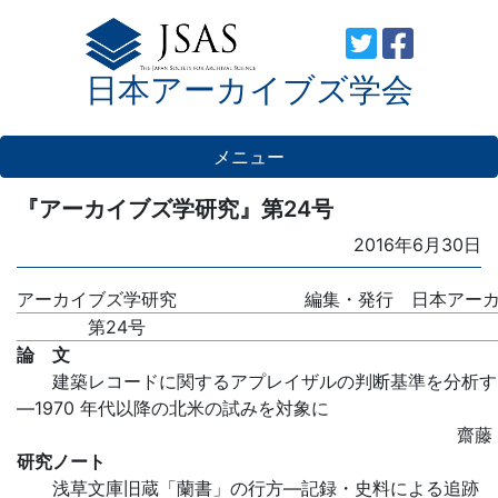
Skip
to
日本アーカイブズ学会
content
メニュー
『アーカイブズ学研究』第24号
Posted
2016年6月30日
on
アーカイブズ学研究
編集・発行 日本アー
第24号
論 文
建築レコードに関するアプレイザルの判断基準を分析す
―1970 年代以降の北米の試みを対象に
齋
研究ノート
浅草文庫旧蔵「蘭書」の行方―記録・史料による追跡