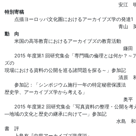
安江 
特別寄稿
点描ヨーロッパ文化圏におけるアーカイブズ学の発達1
青山 
動 向
米国の高等教育におけるアーカイブズの教育活動
鎌田
2015 年度第1 回研究集会「専門職の倫理とは何か？～
ズの
現場における資料の公開を巡る諸問題を探る～」参加記
清原 
参加記：「シンポジウム施行一年の特定秘密保護法
歴史学、アーカイブズ学から考える」
奥平
2015 年度第2 回研究集会「写真資料の整理・公開を考
―地域の文化と歴史の継承に向けて―」参加記
水島 
書 評
上島有『中世アーカイブズ学序説』