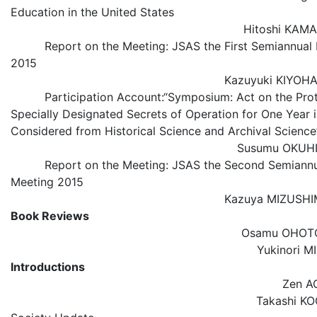
Education in the United States
Hitoshi K
Report on the Meeting: JSAS the First Semiannual 
2015
Kazuyuki KIY
Participation Account:“Symposium: Act on the Prot
Specially Designated Secrets of Operation for One Year i
Considered from Historical Science and Archival Science
Susumu OK
Report on the Meeting: JSAS the Second Semiannu
Meeting 2015
Kazuya MIZUS
Book Reviews
Osamu OHO
Yukinori
Introductions
Zen 
Takashi 