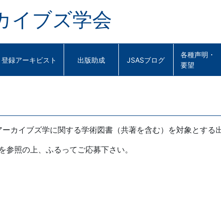
カイブズ学会
各種声明・
登録アーキビスト
出版助成
JSASブログ
要望
アーカイブズ学に関する学術図書（共著を含む）を対象とする
項を参照の上、ふるってご応募下さい。