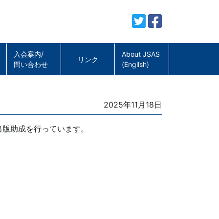
入会案内/
About JSAS
リンク
問い合わせ
(Engilsh)
Posted
2025年11月18日
on
出版助成を行っています。