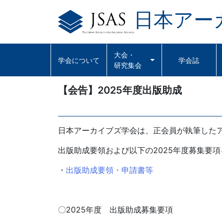
日本アー
Skip
to
content
大会・
学会について
学会誌
研究集会
【会告】2025年度出版助成
日本アーカイブズ学会は、正会員が執筆した
出版助成要領および以下の2025年度募集要
・
出版助成要領・申請書等
〇2025年度 出版助成募集要項