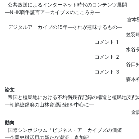
公共放送によるインターネット時代のコンテンツ展開
―NHK戦争証言アーカイブスのこころみ―
宮本
デジタルアーカイブの15年―それが意味するもの―
笠羽
コメント 1
水谷
コメント 2
谷口
コメント 3
森本
論文
帝国と植民地における不均衡残存記録の構造と植民地支配
―朝鮮総督府の山林資源記録を中心に―
金
動向
国際シンポジウム「ビジネス・アーカイブズの価値
―企業史料活用の新たな潮流」参加記