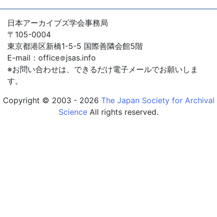
『アーカイブズ学研究』第36号
2022年1月15日
日本アーカイブズ学会事務局
『アーカイブズ学研究』第35号
〒105-0004
東京都港区新橋1-5-5 国際善隣会館5階
2021年7月8日
E-mail：office
jsas.info
『アーカイブズ学研究』第34号
※お問い合わせは、できるだけ電子メールでお願いしま
す。
2021年4月2日
『アーカイブズ学研究』第33号
Copyright © 2003 - 2026
The Japan Society for Archival
Science
All rights reserved.
2021年4月2日
『アーカイブズ学研究』第32号
2021年4月2日
『アーカイブズ学研究』第31号
2021年4月2日
『アーカイブズ学研究』執筆要領
2021年4月2日