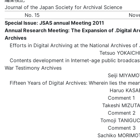
Journal of the Japan Society for Archival Science
No. 15
Nov
Special Issue: JSAS annual Meeting 2011
Annual Research Meeting: The Expansion of .Digital Ar
Archives
Efforts in Digital Archiving at the National Archives of
Tetsuo YOKA
Contents development in Internet-age public broadcas
War Testimony Archives
Seiji MIY
Fifteen Years of Digital Archives: Wherein lies the mea
Haruo KA
Comment 1
Takeshi MIZ
Comment 2
Tomoji TANI
Comment 3
Sachiko MOR