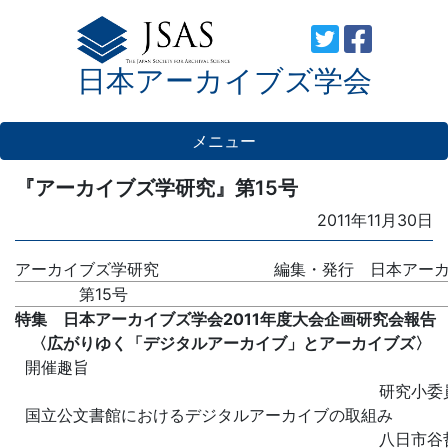
Skip
to
日本アーカイブズ学会
content
メニュー
『アーカイブズ学研究』第15号
Posted
2011年11月30日
on
アーカイブズ学研究
編集・発行 日本アー
第15号
特集 日本アーカイブズ学会2011年度大会企画研究会報告
〈広がりゆく「デジタルアーカイブ」とアーカイブズ〉
開催趣旨
研究小
国立公文書館におけるデジタルアーカイブの取組み
八日市