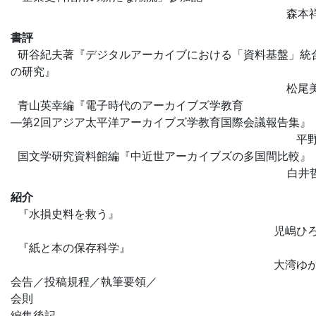
森本
書評
研谷紀夫著『デジタルアーカイブにおける「資料基盤」統
の研究』
松尾
青山英幸編『電子時代のアーカイブズ学教育
―第2回アジア太平洋アーカイブズ学教育国際会議報告集』
平
国文学研究資料館編『中近世アーカイブズの多国間比較』
白井
紹介
『水損史料を救う』
児嶋ひ
『紙と本の保存科学』
大湾ゆ
会告／投稿規程／執筆要領／
会則
編集後記