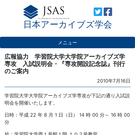
Skip
to
日本アーカイブズ学会
content
メニュー
広報協力 学習院大学大学院アーカイブズ学
専攻 入試説明会・『専攻開設記念誌』刊行
のご案内
Posted
2010年7月16日
on
学習院大学大学院アーカイブズ学専攻が下記の通り入試説
明会を開催いたします。
日時：平成 22 年 8 月 1 日（日） 14 時 00 分～ 16 時 00
分
於：学習院大学西１号館１階 １０２号教室