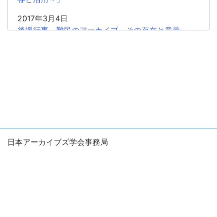
2017年3月4日
後援行事 難民のアーカイブ その存在と意義
2017年2月5日
共催研究会「「書」から歴史情報を読み取る」のお
知らせ
2016年11月20日
広報協力 学習院大学アーカイブズ学専攻「東アジ
アから見た阮朝地方アーカイブズの世界」
2016年11月20日
日本アーカイブズ学会事務局
広報協力 「NHK番組アーカイブス学術利用トライ
〒105-0004
アル」2017年度第1回募集（12月22日締切）
東京都港区新橋1-5-5 国際善隣会館5階
E-mail：office
jsas.info
2016年10月22日
※お問い合わせは、できるだけ電子メールでお願いしま
後援行事 「日本の官僚制の歴史と文書管理」の開
す。
催 ARMA東京支部第113回定例会