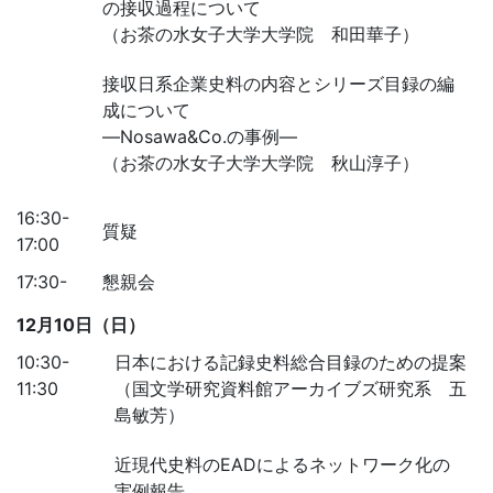
の接収過程について
（お茶の水女子大学大学院 和田華子）
接収日系企業史料の内容とシリーズ目録の編
成について
―Nosawa&Co.の事例―
（お茶の水女子大学大学院 秋山淳子）
16:30-
質疑
17:00
17:30-
懇親会
12月10日（日）
10:30-
日本における記録史料総合目録のための提案
11:30
（国文学研究資料館アーカイブズ研究系 五
島敏芳）
近現代史料のEADによるネットワーク化の
実例報告