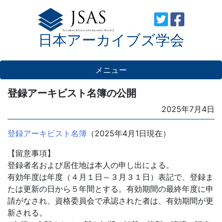
Skip
to
日本アーカイブズ学会
content
メニュー
登録アーキビスト名簿の公開
Posted
2025年7月4日
on
登録アーキビスト名簿
（2025年4月1日現在）
【留意事項】
登録者名および居住地は本人の申し出による。
有効年度は年度（４月１日～３月３１日）表記で、登録ま
たは更新の日から５年間とする。有効期間の最終年度に申
請がなされ、資格委員会で承認された者は、有効期間が更
新される。