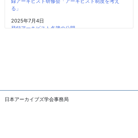
録アーキビスト研修会「アーキビスト制度を考え
る」
2025年7月4日
登録アーキビスト名簿の公開
2024年9月26日
【 会 告 】学会登録アーキビスト資格認定の申請
（新規）（更新）《2024年10月31日まで》
2024年7月29日
【登録者限定】日本アーカイブズ学会 第７回 登録
アーキビスト研修会「アーカイブズの普及をめぐる
現状と課題」
日本アーカイブズ学会事務局
2024年4月9日
〒105-0004
2013年度登録アーキビスト（更新）
東京都港区新橋1-5-5 国際善隣会館5階
E-mail：office
jsas.info
2024年4月9日
※お問い合わせは、できるだけ電子メールでお願いしま
2018年度登録アーキビスト（更新）
す。