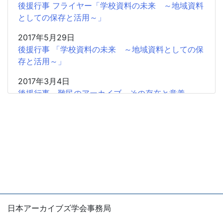
後援行事 フライヤー「学校資料の未来 ～地域資料
としての保存と活用～」
2017年5月29日
後援行事 「学校資料の未来 ～地域資料としての保
存と活用～」
2017年3月4日
後援行事 難民のアーカイブ その存在と意義
2017年2月5日
共催研究会「「書」から歴史情報を読み取る」のお
知らせ
2016年11月20日
広報協力 学習院大学アーカイブズ学専攻「東アジ
アから見た阮朝地方アーカイブズの世界」
2016年11月20日
日本アーカイブズ学会事務局
広報協力 「NHK番組アーカイブス学術利用トライ
〒105-0004