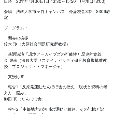
日時：2011年1月30日(日)13:30～15:50 (開場は13:00)
会場：法政大学市ヶ谷キャンパス 外濠校舎3階 S306教
室
プログラム：
・開会の挨拶
鈴木 玲（大原社会問題研究所教授）
・基調講演「環境アーカイブズの可能性と歴史的意義」
金 慶南（法政大学サステイナビリティ研究教育機構准教
授、プロジェクト・マネージャ）
・質疑応答
・報告1「反原発運動たんぽぽ舎の歴史・現状と資料の考
え方・悩み」
柳田 真（たんぽぽ舎）
・報告2「中部地方の河川の運動と裁判、その記憶と記