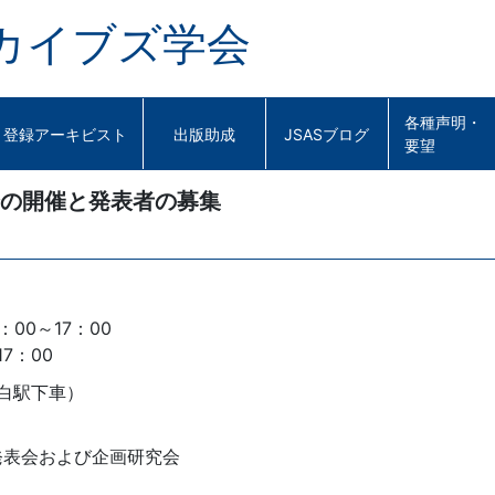
カイブズ学会
各種声明・
登録アーキビスト
出版助成
JSASブログ
要望
会の開催と発表者の募集
：00～17：00
7：00
白駅下車）
発表会および企画研究会