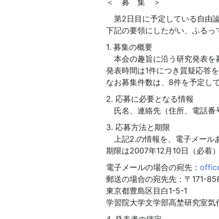
＜ 募 集 ＞
第2日目に予定している自由論
下記の要領にしたがい、ふるっ
1. 募集の概要
本会の趣旨に沿う研究発表を
発表時間は1件につき質疑応答を
なお募集件数は、8件を予定し
2. 応募に必要となる情報
氏名、連絡先（住所、電話番号
3. 応募方法と期限
上記2.の情報を、電子メール
期限は2007年12月10日（必
電子メールの場合の宛先：
offic
郵送の場合の宛先先：〒171-85
東京都豊島区目白1-5-1
学習院大学文学部高埜研究室気