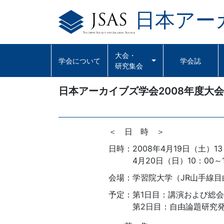
日本アー
Skip
to
content
大会・
学会について
学会誌
研究集会
日本アーカイブズ学会2008年度大
＜ 日 時 ＞
日時
：
2008年4月19日（土）13
4月20日（日）10：00～1
会場
：
学習院大学（JR山手線目
予定
：
第1日目：講演および総会
第2日目：自由論題研究