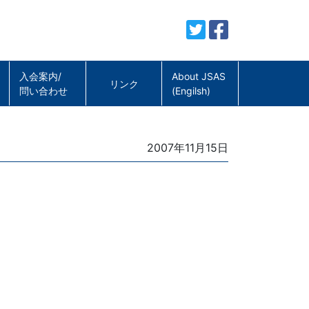
入会案内/
About JSAS
リンク
問い合わせ
(Engilsh)
Posted
2007年11月15日
on