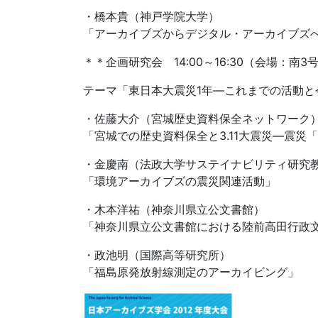
・橋本貴（神戸学院大学）
「アーカイブズからデジタル・アーカイブズへ
＊＊企画研究会 14:00～16:30（会場：南3
テーマ「東日本大震災1年―これまでの活動と
・佐藤大介（宮城歴史資料保全ネットワーク
「宮城での歴史資料保全と3.11大震災―震災
・金慶南（法政大学サステイナビリティ研究
「環境アーカイブズの震災関連活動」
・木本洋祐（神奈川県立公文書館）
「神奈川県立公文書館における陸前高田行政
・政池明（国際高等研究所）
「福島原発放射線測定のアーカイビング」