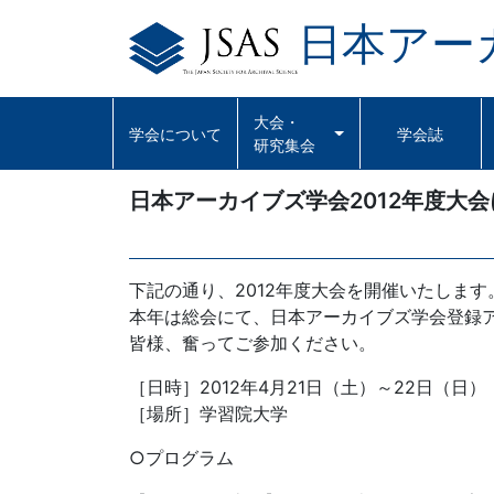
日本アー
Skip
to
content
大会・
学会について
学会誌
研究集会
日本アーカイブズ学会2012年度大
下記の通り、2012年度大会を開催いたします
本年は総会にて、日本アーカイブズ学会登録
皆様、奮ってご参加ください。
［日時］2012年4月21日（土）～22日（日）
［場所］学習院大学
○プログラム