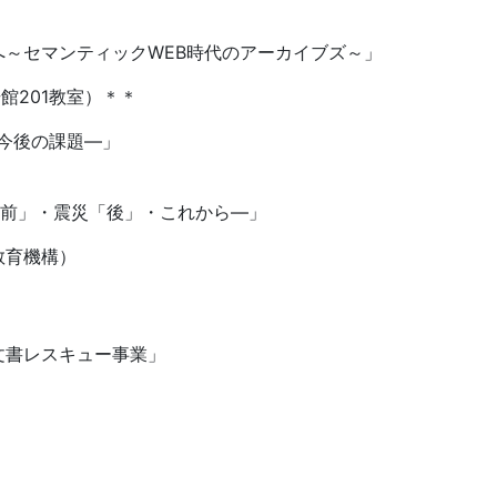
～セマンティックWEB時代のアーカイブズ～」
号館201教室）＊＊
今後の課題―」
）
「前」・震災「後」・これから―」
教育機構）
文書レスキュー事業」