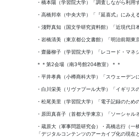
・橋本陽（学習院大学）「調査しながら利用
・高橋邦幸（中央大学）「『延喜式』にみえ
・淺野真知（国文学研究資料館）「近現代日
・岩橋清美（東京都公文書館）「明治前期東
・齋藤柳子（学習院大学）「レコード・マネ
＊＊第2会場（南3号館204教室）＊＊
・平井孝典（小樽商科大学）「スウェーデン
・白川栄美（リヴァプール大学）「イギリス
・松尾美里（学習院大学）「電子記録のため
・原田真喜子（首都大学東京）「ソーシャル
・蔵原大（軍事問題研究会）・高橋志行（一
「デジタルコンテンツのアーカイブ化の現在