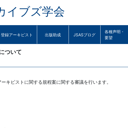
カイブズ学会
各種声明・
登録アーキビスト
出版助成
JSASブログ
要望
会について
。
アーキビストに関する規程案に関する審議を行います。