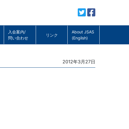
入会案内/
About JSAS
リンク
問い合わせ
(Engilsh)
Posted
2012年3月27日
on