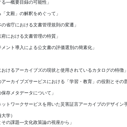
する―概要目録の可能性」
る「文殿」の解釈をめぐって」
本の省庁における文書管理規則の変遷」
京府における文書管理の特質」
ジメント導入による公文書の評価選別の簡素化」
におけるアーカイブズの現状と使用されているカタログの特徴
のアーカイブズサービスにおける「学習・教育」の役割とその
の保存メタデータについて」
ネットワークサービスを用いた災害証言アーカイブのデザイン
橋大学）
とその課題―文化政策論の視座から」