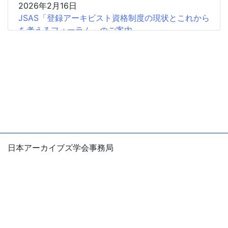
2026年2月16日
JSAS「登録アーキビスト資格制度の現状とこれから
を考えるフォーラム」のご案内
2026年2月15日
共催企画〈書評シンポジウム〉安藤正人『戦争・植
民地支配とアーカイブズ』
2025年12月26日
2025年度第2回学会認定SIGの申請受付開始
2025年12月18日
【会 告】2026年度総会において役員の改選を行い
日本アーカイブズ学会事務局
ます
〒105-0004
東京都港区新橋1-5-5 国際善隣会館5階
2025年12月11日
E-mail：office
jsas.info
【広報協力】日本アーカイブズ学会認定海外アーカ
※お問い合わせは、できるだけ電子メールでお願いしま
イブズ・アーキビスト協会調査研究SIG第2回公開研
す。
究会（オープンSIG）