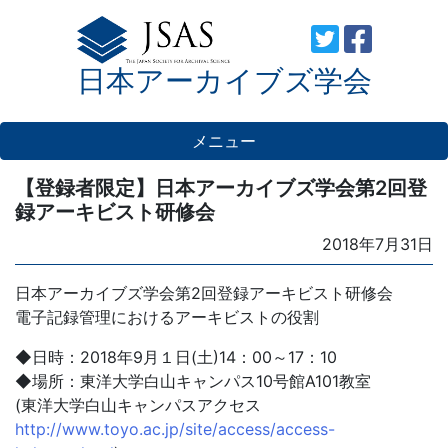
Skip
to
日本アーカイブズ学会
content
メニュー
【登録者限定】日本アーカイブズ学会第2回登
録アーキビスト研修会
Posted
2018年7月31日
on
日本アーカイブズ学会第2回登録アーキビスト研修会
電子記録管理におけるアーキビストの役割
◆日時：2018年9月１日(土)14：00～17：10
◆場所：東洋大学白山キャンパス10号館A101教室
(東洋大学白山キャンパスアクセス
http://www.toyo.ac.jp/site/access/access-