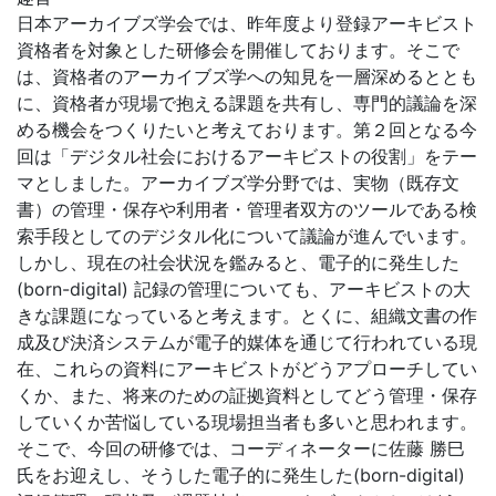
日本アーカイブズ学会では、昨年度より登録アーキビスト
資格者を対象とした研修会を開催しております。そこで
は、資格者のアーカイブズ学への知見を一層深めるととも
に、資格者が現場で抱える課題を共有し、専門的議論を深
める機会をつくりたいと考えております。第２回となる今
回は「デジタル社会におけるアーキビストの役割」をテー
マとしました。アーカイブズ学分野では、実物（既存文
書）の管理・保存や利用者・管理者双方のツールである検
索手段としてのデジタル化について議論が進んでいます。
しかし、現在の社会状況を鑑みると、電子的に発生した
(born-digital) 記録の管理についても、アーキビストの大
きな課題になっていると考えます。とくに、組織文書の作
成及び決済システムが電子的媒体を通じて行われている現
在、これらの資料にアーキビストがどうアプローチしてい
くか、また、将来のための証拠資料としてどう管理・保存
していくか苦悩している現場担当者も多いと思われます。
そこで、今回の研修では、コーディネーターに佐藤 勝巳
氏をお迎えし、そうした電子的に発生した(born-digital)