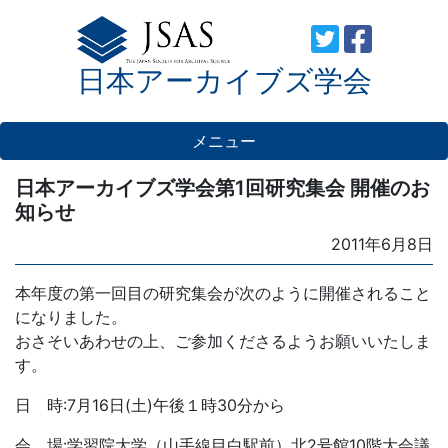
Skip
to
日本アーカイブズ学会
content
メニュー
日本アーカイブズ学会第1回研究集会 開催のお
知らせ
Posted
2011年6月8日
on
本年度の第一回目の研究集会が次のように開催されること
になりました。
おさそいあわせの上、ご参加くださるようお願いいたしま
す。
日 時:7月16日(土)午後１時30分から
会 場:学習院大学（山手線目白駅前）北2号館10階大会議