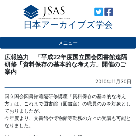
Skip
to
日本アーカイブズ学会
content
メニュー
広報協力 「平成22年度国立国会図書館遠隔
研修「資料保存の基本的な考え方」開催のご
案内
Posted
2010年11月30日
on
国立国会図書館遠隔研修講座「資料保存の基本的な考え
方」は、これまで図書館（図書室）の職員のみを対象とし
ておりましたが、
今年度より、文書館や博物館等勤務の方々の受講も可能と
なりました。