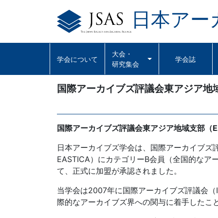
日本アー
Skip
to
content
大会・
学会について
学会誌
研究集会
国際アーカイブズ評議会東アジア地域支
国際アーカイブズ評議会東アジア地域支部（EA
日本アーカイブズ学会は、国際アーカイブズ評議会東アジア地域支部（
EASTICA）にカテゴリーB会員（全国的なア
て、正式に加盟が承認されました。
当学会は2007年に国際アーカイブズ評議会（Inter
際的なアーカイブズ界への関与に着手したこ