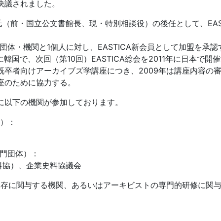
が決議されました。
（前・国立公文書館長、現・特別相談役）の後任として、EAS
。
体・機関と1個人に対し、EASTICA新会員として加盟を承認
月に韓国で、次回（第10回）EASTICA総会を2011年に日本で開
きた既卒者向けアーカイブズ学講座につき、2009年は講座内容
講座のために協力する。
でに以下の機関が参加しております。
関）：
専門団体）：
料協）、企業史料協議会
保存に関与する機関、あるいはアーキビストの専門的研修に関