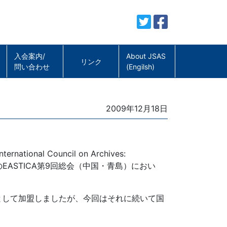
入会案内/
About JSAS
リンク
問い合わせ
(Engilsh)
Posted
2009年12月18日
on
onal Council on Archives:
EASTICA第9回総会（中国・青島）におい
ゴリーB会員として加盟しましたが、今回はそれに続いて国