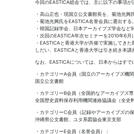
今回のEASTICA総会では、主に以下の事項
・高山正也・現国立公文書館長を、菊池光興氏
・菊池光興氏をEASTICA名誉会員に選出する
・韓国記録学会、日本アーカイブズ学会など9団
・次回のEASTICA年次セミナーを2010年6
・EASTICAと香港大学が共催で実施して
しだい、EASTICAと香港大学は引き続き本
なお、EASTICAについては、日本からはす
・カテゴリーA会員（国立のアーカイブズ機
国立公文書館
・カテゴリーB会員（全国的なアーカイブズ
全国歴史資料保存利用機関連絡協議会（全史
・カテゴリーC会員（記録やアーカイブズの
沖縄県公文書館、ユタ系図協会東京支部
・カテゴリーE会員（名誉会員）：