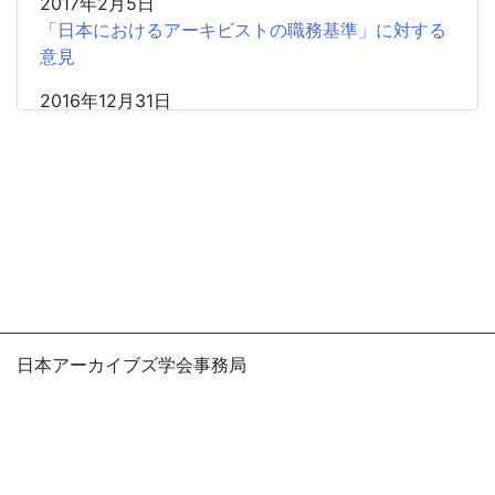
2017年2月5日
「日本におけるアーキビストの職務基準」に対する
意見
2016年12月31日
千葉県文書館から「廃棄・移動された公文書のリス
トの提供について」回答をいただきました
2016年12月19日
千葉県文書館へ「廃棄・移動された公文書のリスト
の提供について」送付しました
2016年12月1日
千葉県文書館の館長よりご回答をいただきました
日本アーカイブズ学会事務局
2016年11月10日
〒105-0004
千葉県文書館における収蔵公文書・県史収集資料の
東京都港区新橋1-5-5 国際善隣会館5階
大幅な減少について質問状を提出しました
E-mail：office
jsas.info
2013年11月15日
※お問い合わせは、できるだけ電子メールでお願いしま
「特定秘密保護法案」に対する意見表明