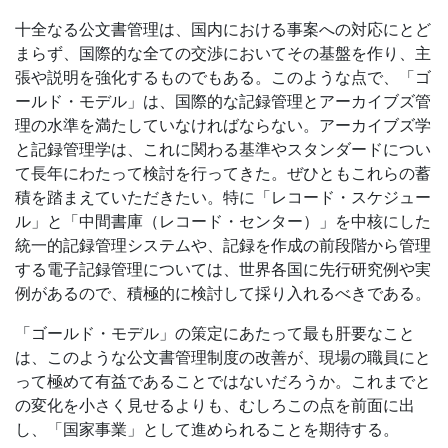
十全なる公文書管理は、国内における事案への対応にとど
まらず、国際的な全ての交渉においてその基盤を作り、主
張や説明を強化するものでもある。このような点で、「ゴ
ールド・モデル」は、国際的な記録管理とアーカイブズ管
理の水準を満たしていなければならない。アーカイブズ学
と記録管理学は、これに関わる基準やスタンダードについ
て長年にわたって検討を行ってきた。ぜひともこれらの蓄
積を踏まえていただきたい。特に「レコード・スケジュー
ル」と「中間書庫（レコード・センター）」を中核にした
統一的記録管理システムや、記録を作成の前段階から管理
する電子記録管理については、世界各国に先行研究例や実
例があるので、積極的に検討して採り入れるべきである。
「ゴールド・モデル」の策定にあたって最も肝要なこと
は、このような公文書管理制度の改善が、現場の職員にと
って極めて有益であることではないだろうか。これまでと
の変化を小さく見せるよりも、むしろこの点を前面に出
し、「国家事業」として進められることを期待する。