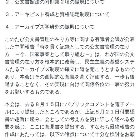
２．公文書館法の附則第２項の撤廃について
３．アーキビスト養成と資格認定制度について
４．アーカイブズ学研究の振興について
このたび公文書管理の在り方等に関する有識者会議が公表
した中間報告『時を貫く記録としての公文書管理の在り
方 ～今、国家事業として取り組む～』は、わが国の公文
書管理の在り方を根本的に改善し、民主主義の基盤システ
ムたるアーカイブズ制度の確立に道を開こうとするもので
あり、本会はその画期的な意義を高く評価する。一歩も後
退することなく、その実現に向けて関係各位の一層の努力
をお願いするものである。
本会は、去る８月１５日にパブリックコメントを電子メー
ルにより提出したところであるが、上記５月２１日付要望
書の趣旨に鑑み、会としての考え方を更に詳しく述べる必
要を感じ、ここに意見書を提出する。すなわち最終報告の
作成にあたっては、以下の諸点について十分な検討をお願