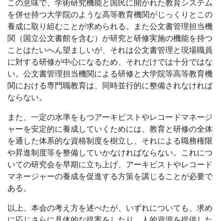
この意味で、学術研究機能と国民に開かれた教育システム
を併せ持つ大学院のような高等教育機関がじっくりとこの
養成に取り組むことが求められる。また公文書管理担当機
関（国立公文書館を含む）が研究と研修実施の機能を持つ
ことはたいへん望ましいが、それは公文書管理と現場職員
に対する研修が中心になるため、それだけでは十分ではな
い。公文書管理担当機関による研修と大学院等高等教育機
関における専門職教育は、同時並行的に整備されなければ
ならない。
また、一定の水準をもつアーキビストやレコードマネージ
ャーを安定的に養成していくためには、教育と研修の全体
を通した体系的な資格制度を樹立し、それによる職務権限
や昇進制度等を整備していかなければならない。これにつ
いての研究会を早期に立ち上げ、アーキビストやレコード
マネージャーの養成を促進する方策を講じることが必要で
ある。
以上、本会の考え方を述べたが、いずれについても、求め
に応じさらに具体的な提案をしたり、人的資源を提供した