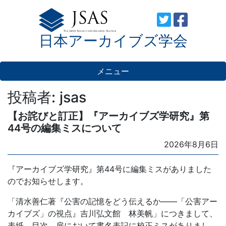
Skip
to
日本アーカイブズ学会
content
メニュー
投稿者:
jsas
【お詫びと訂正】『アーカイブズ学研究』第
44号の編集ミスについて
Posted
2026年8月6日
on
『アーカイブズ学研究』第44号に編集ミスがありました
のでお知らせします。
「清水善仁著『公害の記憶をどう伝えるか――「公害アー
カイブズ」の視点』吉川弘文館 林美帆」につきまして、
表紙、目次、扉において書名表記に校正ミスがありまし