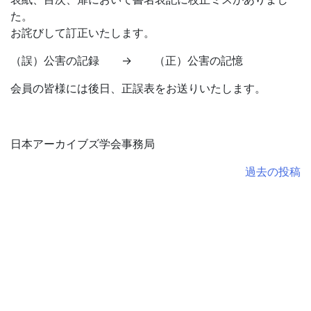
た。
お詫びして訂正いたします。
（誤）公害の記録 → （正）公害の記憶
会員の皆様には後日、正誤表をお送りいたします。
日本アーカイブズ学会事務局
投
過去の投稿
稿
ナ
ビ
ゲ
ー
シ