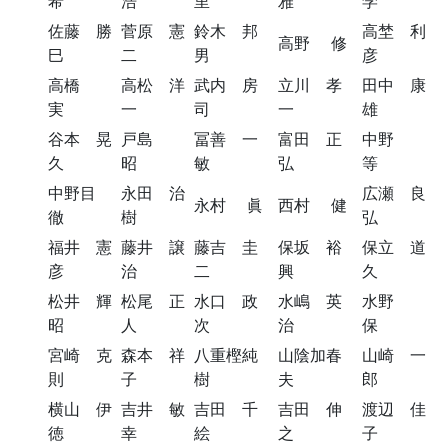
希
浩
里
雅
学
佐藤 勝
菅原 憲
鈴木 邦
高埜 利
高野 修
巳
二
男
彦
高橋
高松 洋
武内 房
立川 孝
田中 康
実
一
司
一
雄
谷本 晃
戸島
冨善 一
富田 正
中野
久
昭
敏
弘
等
中野目
永田 治
広瀬 良
永村 眞
西村 健
徹
樹
弘
福井 憲
藤井 譲
藤吉 圭
保坂 裕
保立 道
彦
治
二
興
久
松井 輝
松尾 正
水口 政
水嶋 英
水野
昭
人
次
治
保
宮崎 克
森本 祥
八重樫純
山陰加春
山崎 一
則
子
樹
夫
郎
横山 伊
吉井 敏
吉田 千
吉田 伸
渡辺 佳
徳
幸
絵
之
子