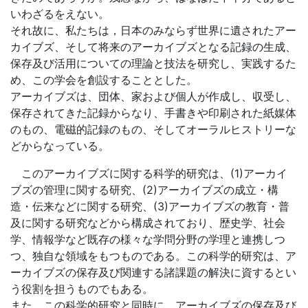
いわざるをえない。
それ故に、私たちは，日本のみならず世界に遺されたアー
カイブズ、そして将来のアーカイブズとなる記録の生成、
保存及び活用についての理論と技法を研究し、実践するた
め、この学会を創設することとした。
アーカイブズは、団体、家および個人が作成し、収受し、
保存されてきた記録からなり、手書きや印刷された紙媒体
のもの、電磁的記録のもの、そしてオーラルヒストリーな
どからなっている。
このアーカイブズに関する科学的研究は、(1)アーカイ
ブズの管理に関する研究、(2)アーカイブズの成立・構
造・伝来などに関する研究、(3)アーカイブズの教育・普
及に関する研究などから構成されており、歴史学、社会
学、情報学など既存の様々な学問分野の学理と連携しつ
つ、独自な領域をもつものである。この科学的研究は、ア
ーカイブズの保存及び関連する諸課題の解決に資するとい
う役割を担うものでもある。
また、この科学的研究と同時に、アーカイブズの保存及び