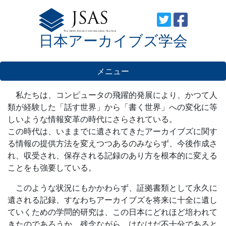
Skip
to
日本アーカイブズ学会
content
メニュー
私たちは、コンピュータの飛躍的発展により、かつて人
類が経験した「話す世界」から「書く世界」への変化に等
しいような情報変革の時代にさらされている。
この時代は、いままでに遺されてきたアーカイブズに関す
る情報の提供方法を変えつつあるのみならず、今後作成さ
れ、収受され、保存される記録のあり方を根本的に変える
ことをも強要している。
このような状況にもかかわらず、証拠書類として永久に
遺される記録、すなわちアーカイブズを将来に十全に遺し
ていくための学問的研究は、この日本にどれほど培われて
きたのであろうか。残念ながら、はなはだ不十分であると