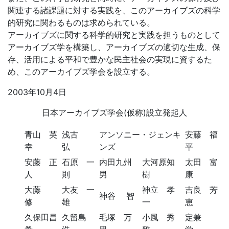
関連する諸課題に対する実践を、このアーカイブズの科学
的研究に関わるものは求められている。
アーカイブズに関する科学的研究と実践を担うものとして
アーカイブズ学を構築し、アーカイブズの適切な生成、保
存、活用による平和で豊かな民主社会の実現に資するた
め、このアーカイブズ学会を設立する。
2003年10月4日
日本アーカイブズ学会(仮称)設立発起人
青山 英
浅古
アンソニー・ジェンキ
安藤 福
幸
弘
ンズ
平
安藤 正
石原 一
内田九州
大河原知
太田 富
人
則
男
樹
康
大藤
大友 一
神立 孝
吉良 芳
神谷 智
修
雄
一
恵
久保田昌
久留島
毛塚 万
小風 秀
定兼