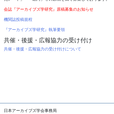
2026年3月4日
会誌『アーカイブズ学研究』原稿募集のお知らせ
ニュース 大会
【会告】日本アーカイブズ学会2026
機関誌投稿規程
年度大会・総会開催概要および参加登録について
『アーカイブズ学研究』執筆要領
2026年2月16日
ニュース
JSAS「登録アーキビスト資格制度の現状
共催・後援・広報協力の受け付け
とこれからを考えるフォーラム」のご案内
共催・後援・広報協力の受け付けについて
2026年2月15日
ニュース
共催企画〈書評シンポジウム〉安藤正人
『戦争・植民地支配とアーカイブズ』
2026年1月27日
JSASブログ
【出版助成図書の紹介】『公害の記憶
をどう伝えるか―「公害アーカイブズ」の視点―』
について
2026年1月13日
学会誌
『アーカイブズ学研究』第43号
日本アーカイブズ学会事務局