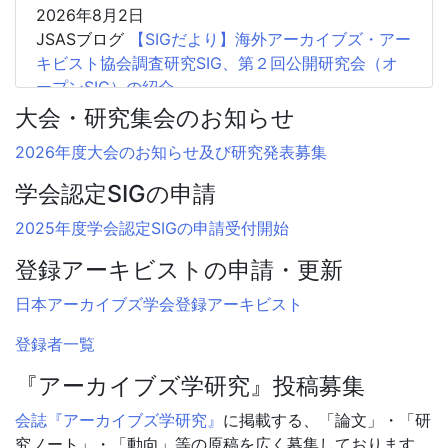
2026年8月2日
JSASブログ
【SIGだより】海外アーカイブズ・アー
キビスト協会調査研究SIG、第２回公開研究会（オ
ープンSIG）の紹介
大会・研究集会のお知らせ
2026年6月23日
総会資料
２０２６年度 日本アーカイブズ学会 総会
2026年度大会のお知らせ及び研究発表募集
資料
学会認定SIGの申請
2026年6月10日
2025年度学会認定SIGの申請受付開始
総会議事録
２０２６年度 日本アーカイブズ学会 総
会議事録
登録アーキビストの申請・更新
2026年5月13日
日本アーカイブズ学会登録アーキビスト
JSASブログ
【SIGだより】海外アーカイブズ・アー
登録者一覧
キビスト協会調査研究SIG、2026年大会SIGフォー
ラムでの活動紹介
『アーカイブズ学研究』投稿募集
2026年4月20日
会誌『アーカイブズ学研究』
に掲載する、「論文」・「研
ニュース
大会会場での忘れ物のお知らせ
究ノート」・「動向」等の原稿を広く募集しております。